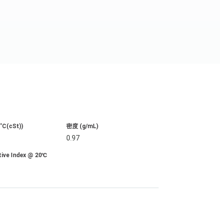
C(cSt))
密度 (g/mL)
0.97
tive Index @ 20℃
5