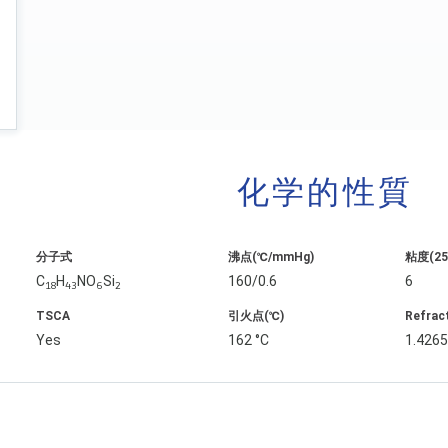
化学的性質
分子式
沸点(℃/mmHg)
粘度(25˚
C
H
NO
Si
160/0.6
6
18
43
6
2
TSCA
引火点(℃)
Refrac
Yes
162 °C
1.426