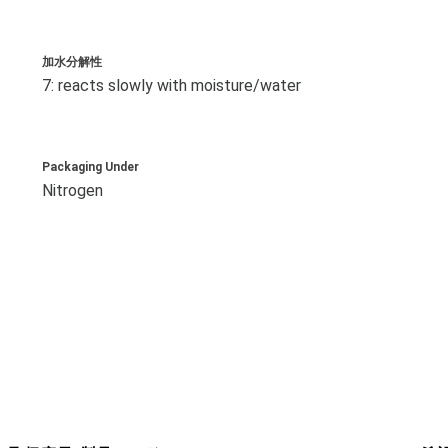
加水分解性
7: reacts slowly with moisture/water
Packaging Under
Nitrogen