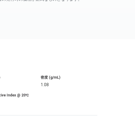
)
密度 (g/mL)
1.08
tive Index @ 20℃
4