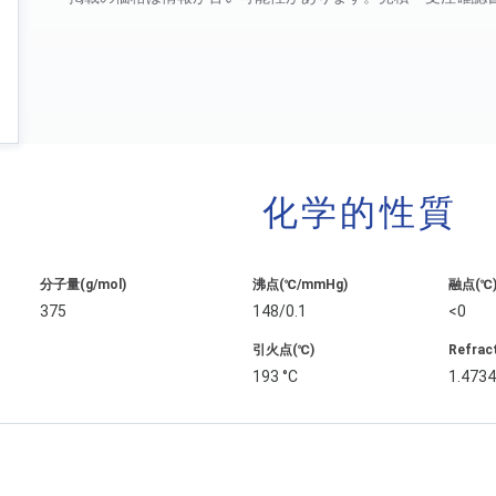
化学的性質
分子量(g/mol)
沸点(℃/mmHg)
融点(℃
375
148/0.1
<0
引火点(℃)
Refrac
193 °C
1.473