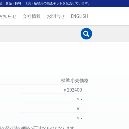
品、食品・飼料・環境・植物用の検査キットを販売しています。
お知らせ
会社情報
お問合せ
ENGLISH
標準小売価格
￥292400
￥-
￥-
￥-
書の発行時の価格が正式なものとなります。