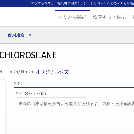
アヅマックスは、機能材料用のシラン・シリコーンなどのケミカル製
ケミカル製品
検査キット製品
使用用途
扱ブランド
代理店一覧
支払い
製品検索
見積発行
ICHLOROSILANE
9
SDS/MSDS:
オリジナル英文
SKU
SIB1837.0-2KG
掲載の価格は情報が古い可能性があります。見積・受注確認