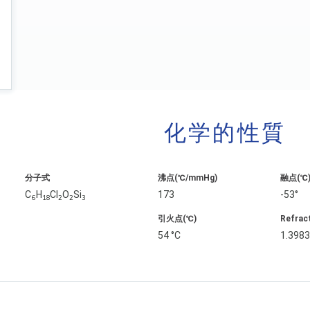
化学的性質
分子式
沸点(℃/mmHg)
融点(℃
C
H
Cl
O
Si
173
-53°
6
18
2
2
3
引火点(℃)
Refrac
54 °C
1.398