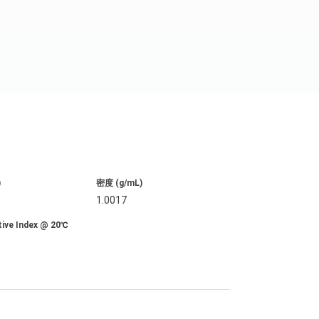
)
密度 (g/mL)
1.0017
tive Index @ 20℃
3