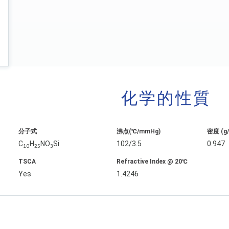
化学的性質
分子式
沸点(℃/mmHg)
密度 (g
C
H
NO
Si
102/3.5
0.947
10
25
3
TSCA
Refractive Index @ 20℃
Yes
1.4246