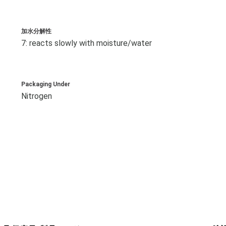
加水分解性
7: reacts slowly with moisture/water
Packaging Under
Nitrogen