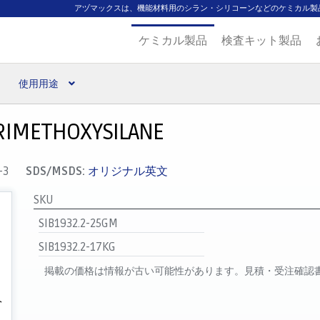
アヅマックスは、機能材料用のシラン・シリコーンなどのケミカル製
ケミカル製品
検査キット製品
使用用途
扱ブランド
代理店一覧
支払い
製品検索
見積発行
RIMETHOXYSILANE
-3
SDS/MSDS:
オリジナル英文
SKU
SIB1932.2-25GM
SIB1932.2-17KG
掲載の価格は情報が古い可能性があります。見積・受注確認