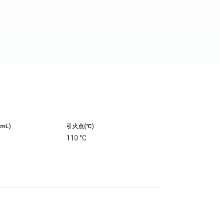
/mL)
引火点(℃)
110 °C