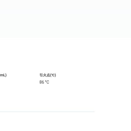
/mL)
引火点(℃)
2
86 °C