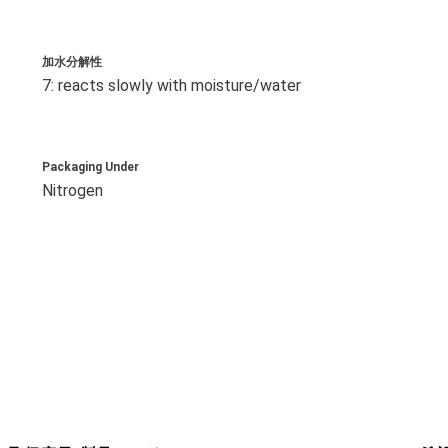
加水分解性
7: reacts slowly with moisture/water
Packaging Under
Nitrogen