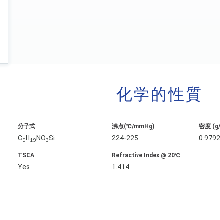
化学的性質
分子式
沸点(℃/mmHg)
密度 (g
C
H
NO
Si
224-225
0.979
9
19
3
TSCA
Refractive Index @ 20℃
Yes
1.414