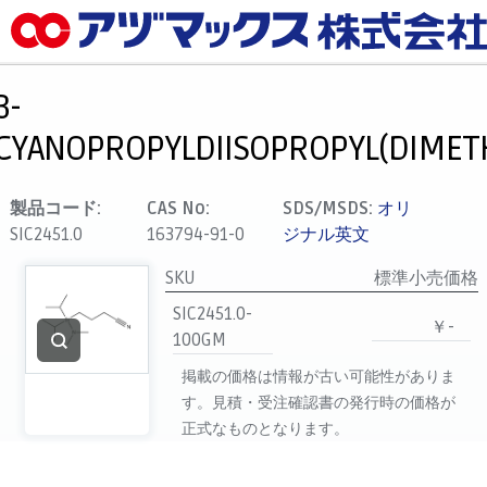
メニュー
ホーム
3-
お気に入り
CYANOPROPYLDIISOPROPYL(DIMET
カート
マイアカウント
製品コード:
CAS No:
SDS/MSDS:
オリ
SIC2451.0
163794-91-0
ジナル英文
主要取扱ブランド
代理店一覧
SKU
標準小売価格
SIC2451.0-
支払い
￥-
100GM
製品検索
掲載の価格は情報が古い可能性がありま
見積発行
す。見積・受注確認書の発行時の価格が
正式なものとなります。