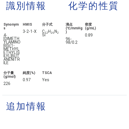
識別情報
化学的性質
Synonym
HMIS
分子式
沸点
密度
s
(℃/mmHg
(g/mL)
3-2-1-X
C
H
N
)
12
26
2
Si
4-
0.89
[DIMETH
96-
YLAMINO
98/0.2
BIS(1-
METHYL
ETHYL)S
ILYL]BUT
ANENITR
ILE
分子量
純度(%)
TSCA
(g/mol)
0.97
Yes
226
追加情報