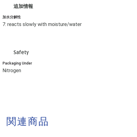
追加情報
加水分解性
7: reacts slowly with moisture/water
Safety
Packaging Under
Nitrogen
関連商品