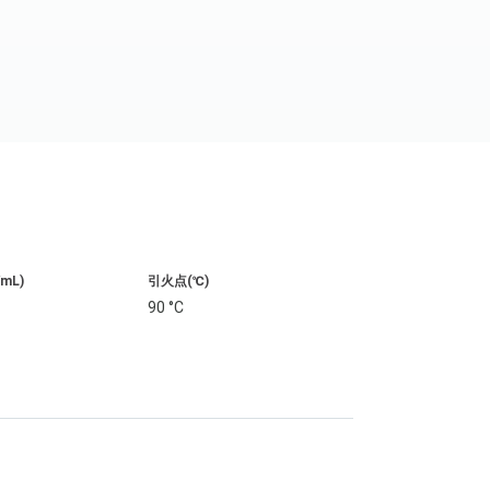
/mL)
引火点(℃)
90 °C