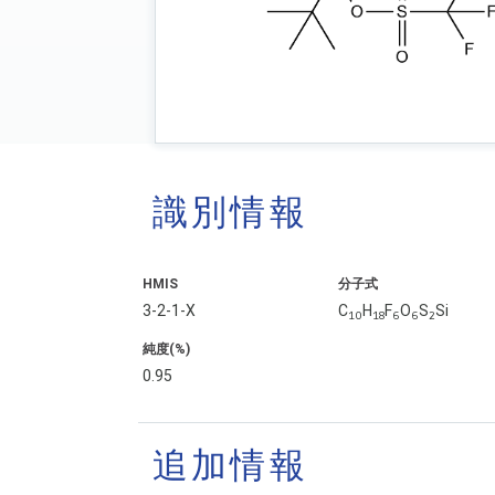
識別情報
HMIS
分子式
3-2-1-X
C
H
F
O
S
Si
10
18
6
6
2
純度(%)
0.95
追加情報