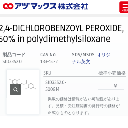
メニュー
ホーム
2,4-DICHLOROBENZOYL PEROXIDE,
お気に入り
50% in polydimethylsiloxane
カート
マイアカウント
製品コード:
CAS No:
SDS/MSDS:
オリジ
SID3352.0
133-14-2
ナル英文
主要取扱ブランド
代理店一覧
SKU
標準小売価格
SID3352.0-
支払い
￥-
500GM
製品検索
掲載の価格は情報が古い可能性がありま
見積発行
す。見積・受注確認書の発行時の価格が
正式なものとなります。