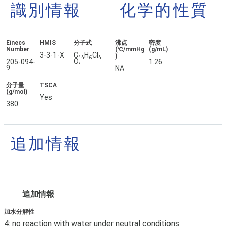
識別情報
化学的性質
Einecs
HMIS
分子式
沸点
密度
Number
(℃/mmHg
(g/mL)
3-3-1-X
C
H
Cl
)
14
6
4
O
205-094-
1.26
4
9
NA
分子量
TSCA
(g/mol)
Yes
380
追加情報
追加情報
加水分解性
4: no reaction with water under neutral conditions