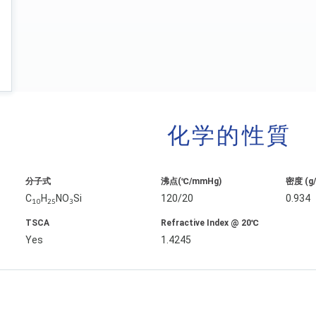
化学的性質
分子式
沸点(℃/mmHg)
密度 (g
C
H
NO
Si
120/20
0.934
10
25
3
TSCA
Refractive Index @ 20℃
Yes
1.4245