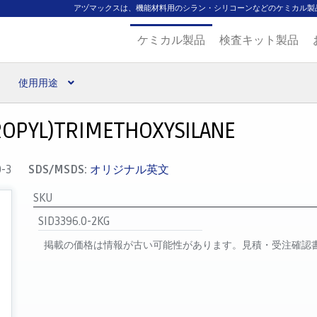
アヅマックスは、機能材料用のシラン・シリコーンなどのケミカル製
ケミカル製品
検査キット製品
使用用途
扱ブランド
代理店一覧
支払い
製品検索
見積発行
ROPYL)TRIMETHOXYSILANE
0-3
SDS/MSDS:
オリジナル英文
SKU
SID3396.0-2KG
掲載の価格は情報が古い可能性があります。見積・受注確認