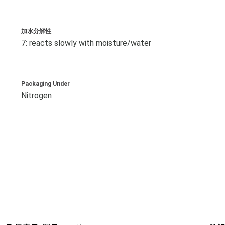
加水分解性
7: reacts slowly with moisture/water
Packaging Under
Nitrogen