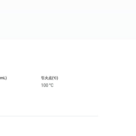
/mL)
引火点(℃)
100 °C