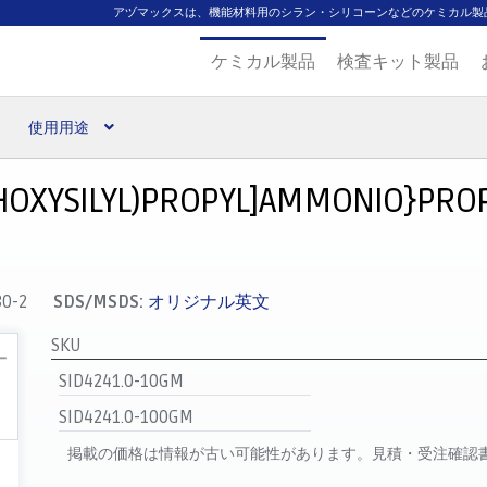
アヅマックスは、機能材料用のシラン・シリコーンなどのケミカル製
ケミカル製品
検査キット製品
使用用途
扱ブランド
代理店一覧
支払い
製品検索
見積発行
HOXYSILYL)PROPYL]AMMONIO}PROP
80-2
SDS/MSDS:
オリジナル英文
SKU
SID4241.0-10GM
SID4241.0-100GM
掲載の価格は情報が古い可能性があります。見積・受注確認