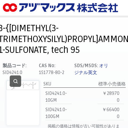
メニュー
ホーム
3-{[DIMETHYL(3-
お気に入り
TRIMETHOXYSILYL)PROPYL]AMMON
カート
1-SULFONATE, tech 95
マイアカウント
主要取扱ブランド
製品コード:
CAS No:
SDS/MSDS:
オリ
SID4241.0
151778-80-2
ジナル英文
代理店一覧
支払い
SKU
標準小売価格
製品検索
SID4241.0-
￥28970
10GM
0
見積発行
SID4241.0-
￥66400
100GM
0
掲載の価格は情報が古い可能性がありま