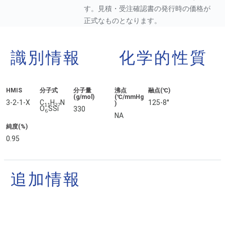
す。見積・受注確認書の発行時の価格が
正式なものとなります。
識別情報
化学的性質
HMIS
分子式
分子量
沸点
融点(℃)
(g/mol)
(℃/mmHg
3-2-1-X
C
H
N
125-8°
)
11
27
O
SSi
330
6
NA
純度(%)
0.95
追加情報