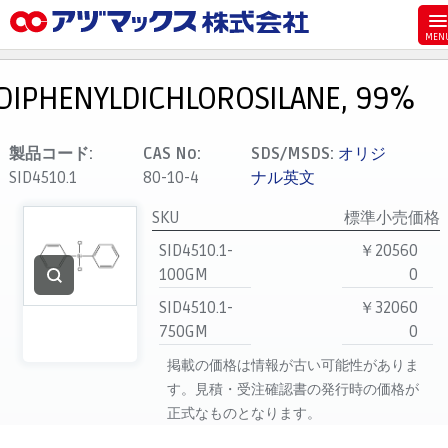
メニュー
ホーム
DIPHENYLDICHLOROSILANE, 99%
お気に入り
カート
製品コード:
CAS No:
SDS/MSDS:
オリジ
SID4510.1
80-10-4
ナル英文
マイアカウント
SKU
標準小売価格
主要取扱ブランド
SID4510.1-
￥20560
代理店一覧
100GM
0
支払い
SID4510.1-
￥32060
製品検索
750GM
0
見積発行
掲載の価格は情報が古い可能性がありま
す。見積・受注確認書の発行時の価格が
正式なものとなります。