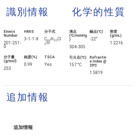
識別情報
化学的性質
Einecs
HMIS
分子式
沸点
融点(℃)
密度
Number
(℃/mmHg
(g/mL)
3-1-1-X
C
H
Cl
-22°
)
12
10
Si
201-251-
1.2216
2
0
304-305
分子量
純度(%)
TSCA
引火点(℃)
Refractiv
(g/mol)
e Index @
0.99
Yes
157 °C
20℃
253
1.5819
追加情報
追加情報