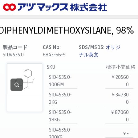
メニュー
ホーム
DIPHENYLDIMETHOXYSILANE, 98%
お気に入り
カート
製品コード:
CAS No:
SDS/MSDS:
オリジ
SID4535.0
6843-66-9
ナル英文
マイアカウント
SKU
標準小売価格
主要取扱ブランド
SID4535.0-
￥20560
代理店一覧
100GM
0
支払い
SID4535.0-
￥34730
製品検索
2KG
0
見積発行
SID4535.0-
￥87060
18KG
0
SID4535.0-
￥-
200KG