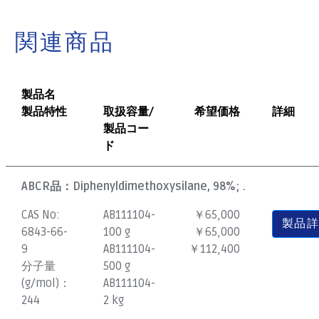
関連商品
製品名
製品特性
取扱容量/
希望価格
詳細
製品コー
ド
ABCR品：
Diphenyldimethoxysilane, 98%; .
CAS No:
AB111104-
￥65,000
製品
6843-66-
100 g
￥65,000
9
AB111104-
￥112,400
分子量
500 g
(g/mol)：
AB111104-
244
2 kg