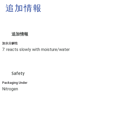
追加情報
追加情報
加水分解性
7: reacts slowly with moisture/water
Safety
Packaging Under
Nitrogen