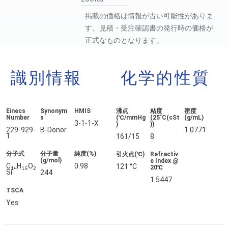
掲載の価格は情報が古い可能性がありま
す。見積・受注確認書の発行時の価格が
正式なものとなります。
識別情報
化学的性質
Einecs
Synonym
HMIS
沸点
粘度
密度
Number
s
(℃/mmHg
(25˚C(cSt
(g/mL)
3-1-1-X
)
))
229-929-
B-Donor
1.0771
1
161/15
8
分子式
分子量
純度(%)
引火点(℃)
Refractiv
(g/mol)
e Index @
C
H
O
0.98
121 °C
20℃
14
16
2
Si
244
1.5447
TSCA
Yes