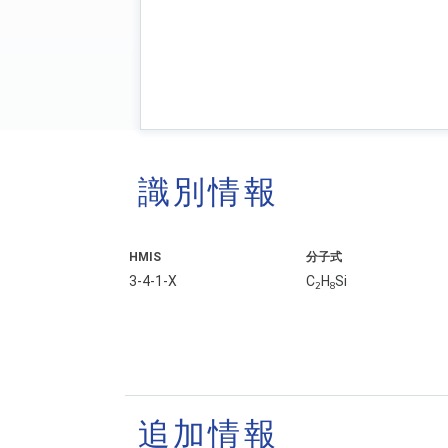
識別情報
HMIS
分子式
3-4-1-X
C
H
Si
2
8
追加情報