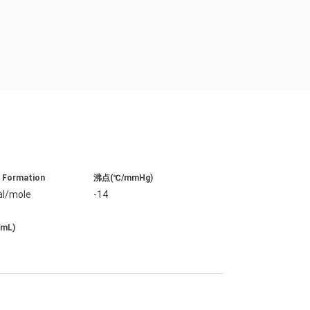
G Formation
沸点(℃/mmHg)
al/mole
-14
/mL)
6