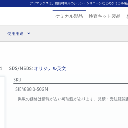
アヅマックスは、機能材料用のシラン・シリコーンなどのケミカル製
ケミカル製品
検査キット製品
使用用途
扱ブランド
代理店一覧
支払い
製品検索
見積発行
-1
SDS/MSDS:
オリジナル英文
SKU
SIE4898.0-50GM
掲載の価格は情報が古い可能性があります。見積・受注確認