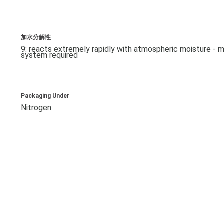
加水分解性
9: reacts extremely rapidly with atmospheric moisture - m
system required
Packaging Under
Nitrogen