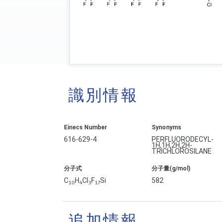
識別情報
Einecs Number
Synonyms
616-629-4
PERFLUORODECYL-
1H,1H,2H,2H-
TRICHLOROSILANE
分子式
分子量(g/mol)
C
H
Cl
F
Si
582
10
4
3
17
追加情報