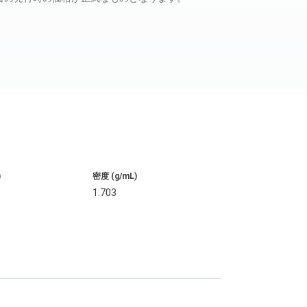
)
密度 (g/mL)
1.703