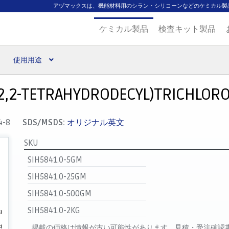
アヅマックスは、機能材料用のシラン・シリコーンなどのケミカル製
ケミカル製品
検査キット製品
使用用途
扱ブランド
代理店一覧
支払い
製品検索
見積発行
2,2-TETRAHYDRODECYL)TRICHLORO
4-8
SDS/MSDS:
オリジナル英文
SKU
SIH5841.0-5GM
SIH5841.0-25GM
SIH5841.0-500GM
SIH5841.0-2KG
掲載の価格は情報が古い可能性があります。見積・受注確認