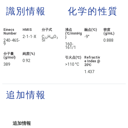
識別情報
化学的性質
Einecs
HMIS
分子式
沸点
融点(℃)
密度
Number
(℃/mmHg
(g/mL)
2-1-1-X
C
H
O
-9°
)
22
48
3
Si
240-465-
0.888
9
160-
161/1
分子量
純度(%)
(g/mol)
引火点(℃)
Refractiv
0.92
e Index @
389
>110 °C
20℃
1.437
追加情報
追加情報