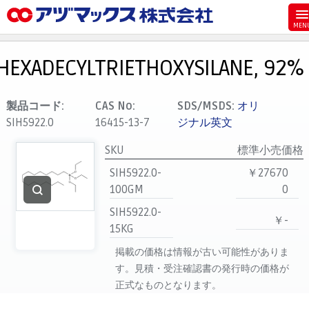
メニュー
ホーム
HEXADECYLTRIETHOXYSILANE, 92%
お気に入り
カート
製品コード:
CAS No:
SDS/MSDS:
オリ
SIH5922.0
16415-13-7
ジナル英文
マイアカウント
SKU
標準小売価格
主要取扱ブランド
SIH5922.0-
￥27670
代理店一覧
100GM
0
支払い
SIH5922.0-
￥-
製品検索
15KG
見積発行
掲載の価格は情報が古い可能性がありま
す。見積・受注確認書の発行時の価格が
正式なものとなります。