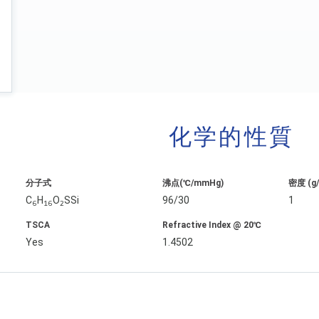
化学的性質
分子式
沸点(℃/mmHg)
密度 (g
C
H
O
SSi
96/30
1
6
16
2
TSCA
Refractive Index @ 20℃
Yes
1.4502