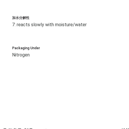
加水分解性
7: reacts slowly with moisture/water
Packaging Under
Nitrogen