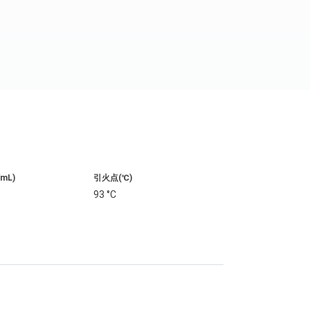
/mL)
引火点(℃)
93 °C