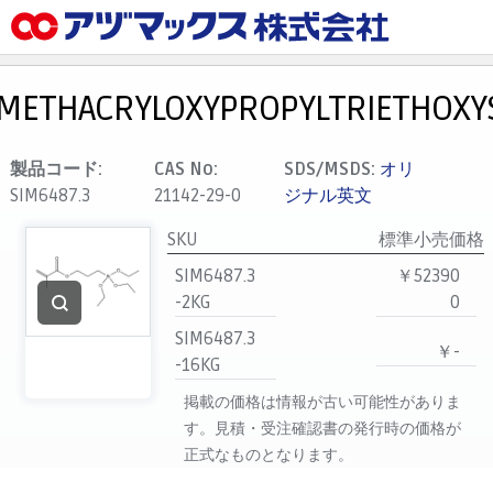
メニュー
ホーム
METHACRYLOXYPROPYLTRIETHOXYS
お気に入り
カート
製品コード:
CAS No:
SDS/MSDS:
オリ
SIM6487.3
21142-29-0
ジナル英文
マイアカウント
SKU
標準小売価格
主要取扱ブランド
SIM6487.3
￥52390
代理店一覧
-2KG
0
支払い
SIM6487.3
￥-
製品検索
-16KG
見積発行
掲載の価格は情報が古い可能性がありま
す。見積・受注確認書の発行時の価格が
正式なものとなります。