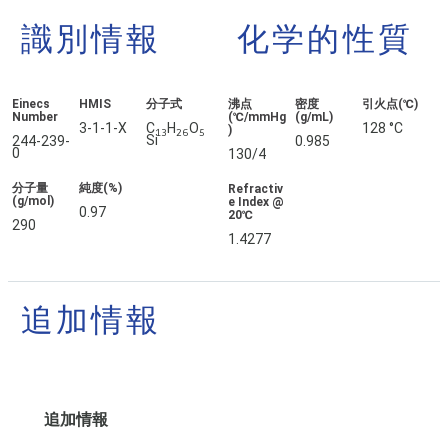
識別情報
化学的性質
Einecs
HMIS
分子式
沸点
密度
引火点(℃)
Number
(℃/mmHg
(g/mL)
3-1-1-X
C
H
O
128 °C
)
13
26
5
Si
244-239-
0.985
0
130/4
分子量
純度(%)
Refractiv
(g/mol)
e Index @
0.97
20℃
290
1.4277
追加情報
追加情報