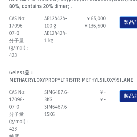
80%, contains 20% dimer; .
CAS No:
AB124424-
￥65,000
製品
17096-
100 g
￥136,600
07-0
AB124424-
分子量
1 kg
(g/mol)：
423
Gelest品：
METHACRYLOXYPROPYLTRIS(TRIMETHYLSILOXY)SILANE
CAS No:
SIM6487.6-
￥-
製品
17096-
3KG
￥-
07-0
SIM6487.6-
分子量
15KG
(g/mol)：
423
純度