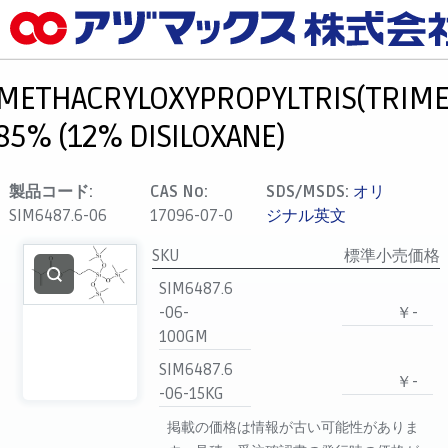
メニュー
ホーム
METHACRYLOXYPROPYLTRIS(TRIMET
お気に入り
85% (12% DISILOXANE)
カート
マイアカウント
製品コード:
CAS No:
SDS/MSDS:
オリ
SIM6487.6-06
17096-07-0
ジナル英文
主要取扱ブランド
代理店一覧
SKU
標準小売価格
SIM6487.6
支払い
-06-
￥-
製品検索
100GM
見積発行
SIM6487.6
￥-
-06-15KG
掲載の価格は情報が古い可能性がありま