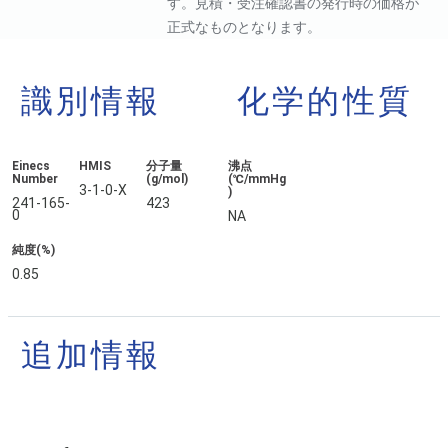
す。見積・受注確認書の発行時の価格が
正式なものとなります。
識別情報
化学的性質
Einecs
HMIS
分子量
沸点
Number
(g/mol)
(℃/mmHg
3-1-0-X
)
241-165-
423
0
NA
純度(%)
0.85
追加情報