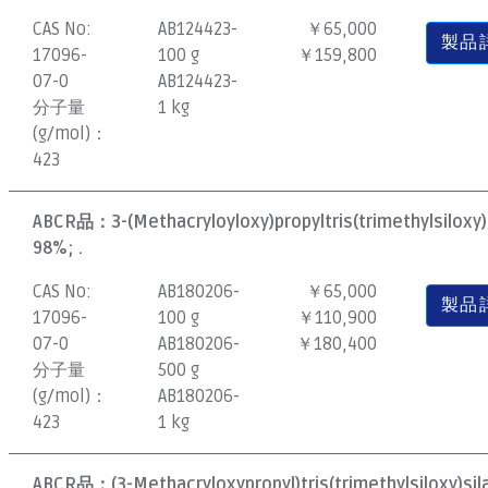
CAS No:
AB124423-
￥65,000
製品
17096-
100 g
￥159,800
07-0
AB124423-
分子量
1 kg
(g/mol)：
423
ABCR品：
3-(Methacryloyloxy)propyltris(trimethylsiloxy)
98%; .
CAS No:
AB180206-
￥65,000
製品
17096-
100 g
￥110,900
07-0
AB180206-
￥180,400
分子量
500 g
(g/mol)：
AB180206-
423
1 kg
ABCR品：
(3-Methacryloxypropyl)tris(trimethylsiloxy)sil