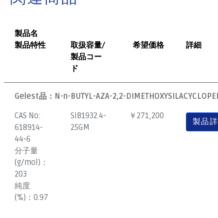
製品名
製品特性
取扱容量/
希望価格
詳細
製品コー
ド
Gelest品：
N-n-BUTYL-AZA-2,2-DIMETHOXYSILACYCLOP
CAS No:
SIB1932.4-
￥271,200
製品
618914-
25GM
44-6
分子量
(g/mol)：
203
純度
(%)：
0.97