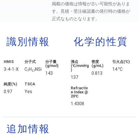
掲載の価格は情報が古い可能性がありま
す。見積・受注確認書の発行時の価格が
正式なものとなります。
識別情報
化学的性質
HMIS
分子式
分子量
沸点
密度
引火点(℃)
(g/mol)
(℃/mmHg
(g/mL)
3-4-1-X
C
H
NSi
14 °C
)
7
17
143
0.813
137
純度(%)
TSCA
Refractiv
0.97
Yes
e Index @
20℃
1.4308
追加情報