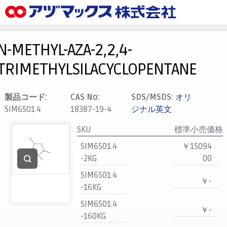
メニュー
ホーム
N-METHYL-AZA-2,2,4-
お気に入り
TRIMETHYLSILACYCLOPENTANE
カート
マイアカウント
製品コード:
CAS No:
SDS/MSDS:
オリ
SIM6501.4
18387-19-4
ジナル英文
主要取扱ブランド
代理店一覧
SKU
標準小売価格
SIM6501.4
￥15094
支払い
-2KG
00
製品検索
SIM6501.4
￥-
見積発行
-16KG
SIM6501.4
￥-
-160KG