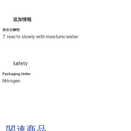
追加情報
加水分解性
7: reacts slowly with moisture/water
Safety
Packaging Under
Nitrogen
関連商品