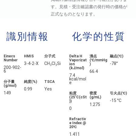
す。見積・受注確認書の発行時の価格が
正式なものとなります。
識別情報
化学的性質
Einecs
HMIS
分子式
Delta H
沸点
融点(℃)
Number
Vaporizat
(℃/mmHg
3-4-2-X
CH
Cl
Si
-78°
ion
)
3
3
200-902-
(kJ/mol)
6
66.4
7.4
kcal/mol
分子量
純度(%)
TSCA
e
(g/mol)
0.99
Yes
149
粘度
密度
引火点(℃)
(25˚C(cSt
(g/mL)
-15 °C
))
1.275
0
Refractiv
e Index @
20℃
1.411