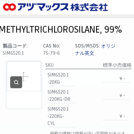
メニュー
ホーム
METHYLTRICHLOROSILANE, 99%
お気に入り
カート
製品コード:
CAS No:
SDS/MSDS:
オリジ
SIM6520.1
75-79-6
ナル英文
マイアカウント
SKU
標準小売価格
主要取扱ブランド
SIM6520.1
代理店一覧
￥-
-20KG
支払い
SIM6520.1
￥-
製品検索
-220KG-DR
見積発行
SIM6520.1
-220KG-
￥-
CYL
掲載の価格は情報が古い可能性がありま