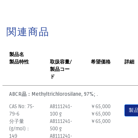
関連商品
製品名
製品特性
取扱容量/
希望価格
詳細
製品コー
ド
ABCR品：
Methyltrichlorosilane, 97%; .
CAS No:
75-
AB111241-
￥65,000
製
79-6
100 g
￥65,000
分子量
AB111241-
￥65,000
(g/mol)：
500 g
149
AB111241-