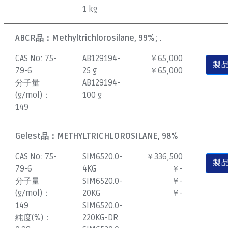
1 kg
ABCR品：
Methyltrichlorosilane, 99%; .
CAS No:
75-
AB129194-
￥65,000
製
79-6
25 g
￥65,000
分子量
AB129194-
(g/mol)：
100 g
149
Gelest品：
METHYLTRICHLOROSILANE, 98%
CAS No:
75-
SIM6520.0-
￥336,500
製
79-6
4KG
￥-
分子量
SIM6520.0-
￥-
(g/mol)：
20KG
￥-
149
SIM6520.0-
純度(%)：
220KG-DR