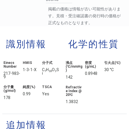
掲載の価格は情報が古い可能性がありま
す。見積・受注確認書の発行時の価格が
正式なものとなります。
識別情報
化学的性質
Einecs
HMIS
分子式
沸点
密度
引火点(℃)
Number
(℃/mmHg
(g/mL)
1-3-1-X
C
H
O
S
30 °C
)
7
18
3
i
217-983-
0.8948
9
142
分子量
純度(%)
TSCA
Refractiv
(g/mol)
e Index @
0.99
Yes
20℃
178
1.3832
追加情報