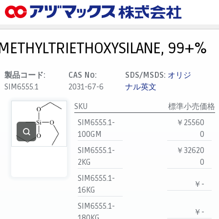
メニュー
ホーム
METHYLTRIETHOXYSILANE, 99+%
お気に入り
カート
製品コード:
CAS No:
SDS/MSDS:
オリジ
SIM6555.1
2031-67-6
ナル英文
マイアカウント
SKU
標準小売価格
主要取扱ブランド
SIM6555.1-
￥25560
代理店一覧
100GM
0
支払い
SIM6555.1-
￥32620
製品検索
2KG
0
見積発行
SIM6555.1-
￥-
16KG
SIM6555.1-
￥-
180KG