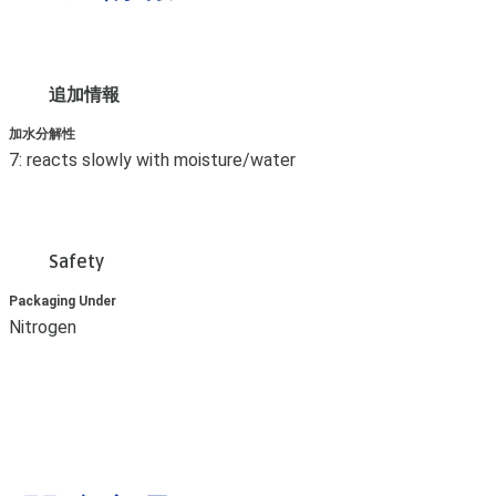
追加情報
加水分解性
7: reacts slowly with moisture/water
Safety
Packaging Under
Nitrogen