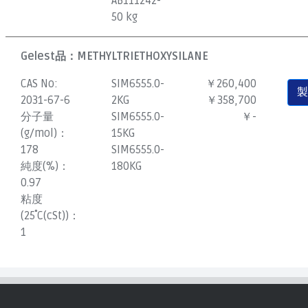
AB111242-
50 kg
Gelest品：
METHYLTRIETHOXYSILANE
CAS No:
SIM6555.0-
￥260,400
2031-67-6
2KG
￥358,700
分子量
SIM6555.0-
￥-
(g/mol)：
15KG
178
SIM6555.0-
純度(%)：
180KG
0.97
粘度
(25˚C(cSt))：
1