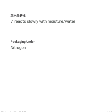
加水分解性
7: reacts slowly with moisture/water
Packaging Under
Nitrogen