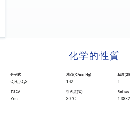
化学的性質
分子式
沸点(℃/mmHg)
粘度(25˚
C
H
O
Si
142
1
7
18
3
TSCA
引火点(℃)
Refrac
Yes
30 °C
1.383