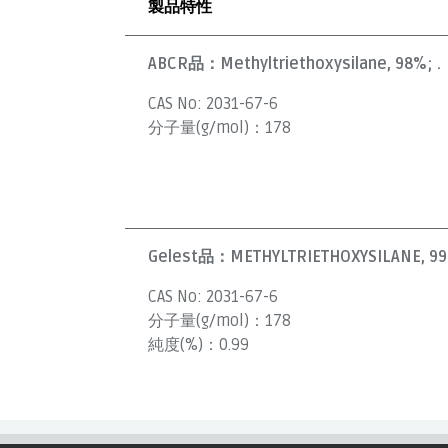
製品特性
ABCR品：
Methyltriethoxysilane, 98%; .
CAS No:
2031-67-6
分子量(g/mol)：
178
Gelest品：
METHYLTRIETHOXYSILANE, 9
CAS No:
2031-67-6
分子量(g/mol)：
178
純度(%)：
0.99