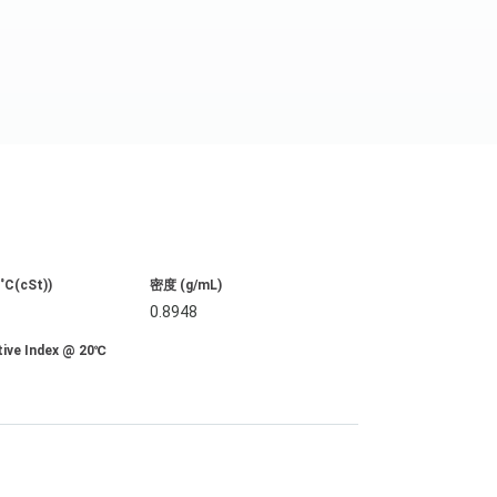
C(cSt))
密度 (g/mL)
0.8948
tive Index @ 20℃
2