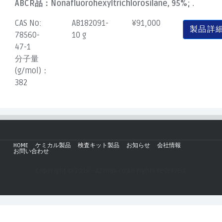
ABCR品：
Nonafluorohexyltrichlorosilane, 95%; .
CAS No:
AB182091-
¥
91,000
製品詳
78560-
10 g
47-1
分子量
(g/mol)：
382
HOME
ケミカル製品
検査キット製品
お知らせ
会社情報
お問い合わせ
Copyright © 2019 - AZmax.co All rights reserved.