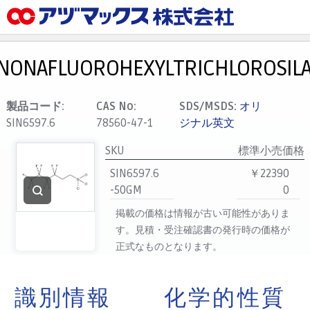
メニュー
ホーム
NONAFLUOROHEXYLTRICHLOROSIL
お気に入り
カート
製品コード:
CAS No:
SDS/MSDS:
オリ
SIN6597.6
78560-47-1
ジナル英文
マイアカウント
SKU
標準小売価格
主要取扱ブランド
SIN6597.6
￥22390
代理店一覧
-50GM
0
支払い
掲載の価格は情報が古い可能性がありま
製品検索
す。見積・受注確認書の発行時の価格が
正式なものとなります。
見積発行
識別情報
化学的性質