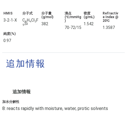
HMIS
分子式
分子量
沸点
密度
Refractiv
(g/mol)
(℃/mmHg
(g/mL)
e Index @
3-2-1-X
C
H
Cl
F
)
20℃
6
4
3
Si
382
1.542
9
70-72/15
1.3587
純度(%)
0.97
追加情報
追加情報
加水分解性
8: reacts rapidly with moisture, water, protic solvents