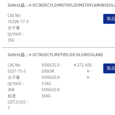
Gelest品：
n-OCTADECYLDIMETHYL(DIMETHYLAMINO)SI
CAS No:
製
76328-77-3
分子量
(g/mol)：
356
Gelest品：
n-OCTADECYLMETHYLDICHLOROSILANE
CAS No:
SIO6625.0-
￥272,400
製
5157-75-5
500GM
￥-
分子量
SIO6625.0-
￥-
(g/mol)：
3.5KG
368
SIO6625.0-
粘度
16KG
(25˚C(cSt))：
7