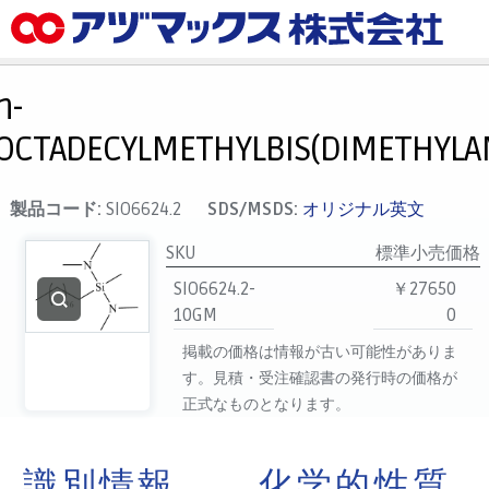
メニュー
ホーム
n-
お気に入り
OCTADECYLMETHYLBIS(DIMETHYLA
カート
マイアカウント
製品コード:
SIO6624.2
SDS/MSDS:
オリジナル英文
主要取扱ブランド
SKU
標準小売価格
代理店一覧
SIO6624.2-
￥27650
10GM
0
支払い
掲載の価格は情報が古い可能性がありま
製品検索
す。見積・受注確認書の発行時の価格が
見積発行
正式なものとなります。
識別情報
化学的性質