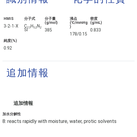
HMIS
分子式
分子量
沸点
密度
(g/mol)
(℃/mmHg
(g/mL)
3-2-1-X
C
H
N
)
23
52
2
Si
385
0.833
178/0.15
純度(%)
0.92
追加情報
追加情報
加水分解性
8: reacts rapidly with moisture, water, protic solvents