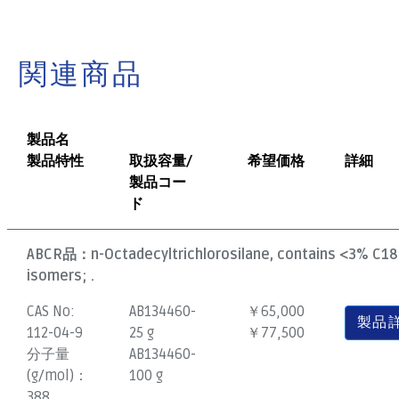
関連商品
製品名
製品特性
取扱容量/
希望価格
詳細
製品コー
ド
ABCR品：
n-Octadecyltrichlorosilane, contains <3% C18
isomers; .
CAS No:
AB134460-
￥65,000
製品
112-04-9
25 g
￥77,500
分子量
AB134460-
(g/mol)：
100 g
388