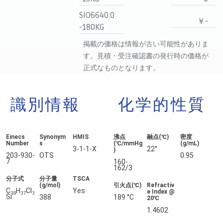
SIO6640.0
￥-
-180KG
掲載の価格は情報が古い可能性がありま
す。見積・受注確認書の発行時の価格が
正式なものとなります。
識別情報
化学的性質
Einecs
Synonym
HMIS
沸点
融点(℃)
密度
Number
s
(℃/mmHg
(g/mL)
3-1-1-X
22°
)
203-930-
OTS
0.95
7
160-
162/3
分子式
分子量
TSCA
(g/mol)
引火点(℃)
Refractiv
C
H
Cl
Yes
e Index @
18
37
3
Si
388
189 °C
20℃
1.4602