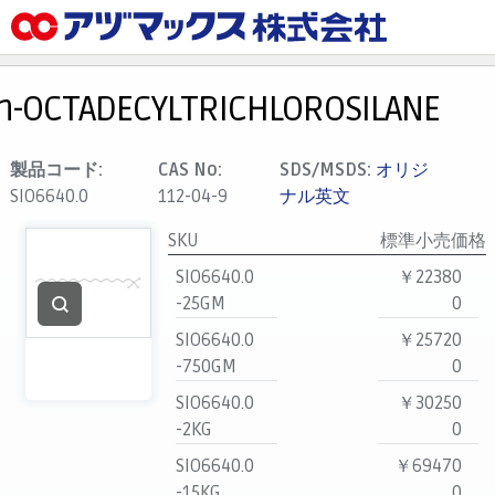
メニュー
ホーム
n-OCTADECYLTRICHLOROSILANE
お気に入り
カート
製品コード:
CAS No:
SDS/MSDS:
オリジ
SIO6640.0
112-04-9
ナル英文
マイアカウント
SKU
標準小売価格
主要取扱ブランド
SIO6640.0
￥22380
代理店一覧
-25GM
0
支払い
SIO6640.0
￥25720
製品検索
-750GM
0
見積発行
SIO6640.0
￥30250
-2KG
0
SIO6640.0
￥69470
-15KG
0