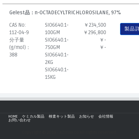
Gelest品：
n-OCTADECYLTRICHLOROSILANE, 97%
CAS No:
SIO6640.1-
￥234,500
製品
112-04-9
100GM
￥296,800
分子量
SIO6640.1-
￥-
(g/mol)：
750GM
￥-
388
SIO6640.1-
2KG
SIO6640.1-
15KG
HOME
ケミカル製品
検査キット製品
お知らせ
会社情報
お問い合わせ
Copyright © 2019 - AZmax.co All rights reserved.