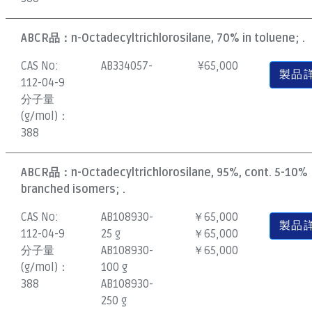
ABCR品：
n-Octadecyltrichlorosilane, 70% in toluene; .
CAS No:
AB334057-
¥
65,000
製品
112-04-9
分子量
(g/mol)：
388
ABCR品：
n-Octadecyltrichlorosilane, 95%, cont. 5-10%
branched isomers; .
CAS No:
AB108930-
￥65,000
製品
112-04-9
25 g
￥65,000
分子量
AB108930-
￥65,000
(g/mol)：
100 g
388
AB108930-
250 g