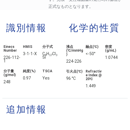
正式なものとなります。
識別情報
化学的性質
Einecs
HMIS
分子式
沸点
融点(℃)
密度
Number
(℃/mmHg
(g/mL)
3-1-1-X
C
H
Cl
<-50°
)
8
17
3
Si
226-112-
1.0744
1
224-226
分子量
純度(%)
TSCA
引火点(℃)
Refractiv
(g/mol)
e Index @
0.97
Yes
96 °C
20℃
248
1.449
追加情報