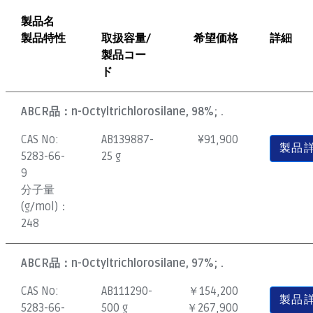
製品名
製品特性
取扱容量/
希望価格
詳細
製品コー
ド
ABCR品：
n-Octyltrichlorosilane, 98%; .
CAS No:
AB139887-
¥
91,900
製品
5283-66-
25 g
9
分子量
(g/mol)：
248
ABCR品：
n-Octyltrichlorosilane, 97%; .
CAS No:
AB111290-
￥154,200
製品
5283-66-
500 g
￥267,900