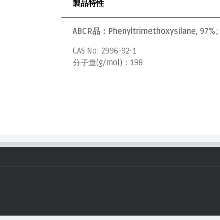
製品特性
ABCR品：
Phenyltrimethoxysilane, 97%; 
CAS No:
2996-92-1
分子量(g/mol)：
198