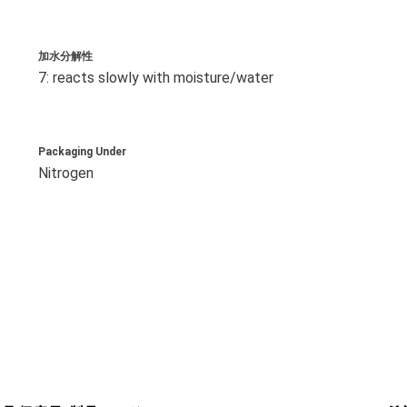
加水分解性
7: reacts slowly with moisture/water
Packaging Under
Nitrogen