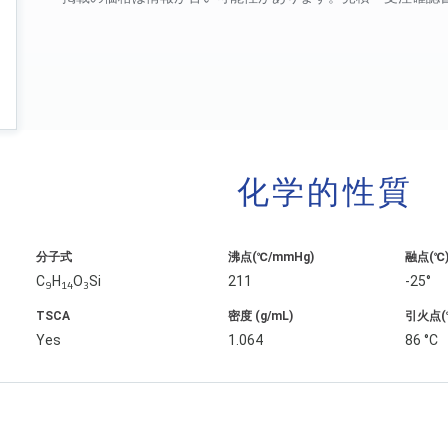
化学的性質
分子式
沸点(℃/mmHg)
融点(℃
C
H
O
Si
211
-25°
9
14
3
TSCA
密度 (g/mL)
引火点(
Yes
1.064
86 °C