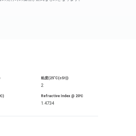
)
粘度(25˚C(cSt))
2
℃)
Refractive Index @ 20℃
1.4734