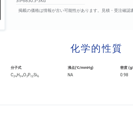
SIP6830.3-3KG
掲載の価格は情報が古い可能性があります。見積・受注確認
化学的性質
分子式
沸点(℃/mmHg)
密度 (g
C
H
O
P
Si
NA
0.98
24
54
3
t2
6