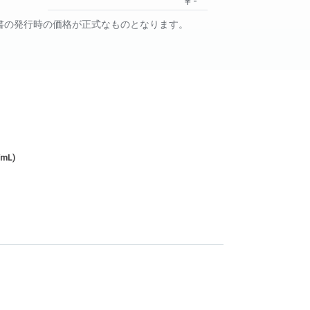
￥-
書の発行時の価格が正式なものとなります。
/mL)