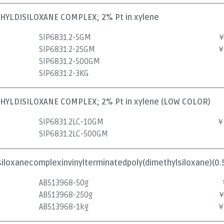
YLDISILOXANE COMPLEX; 2% Pt in xylene
SIP6831.2-5GM
￥
SIP6831.2-25GM
￥
SIP6831.2-500GM
SIP6831.2-3KG
YLDISILOXANE COMPLEX; 2% Pt in xylene (LOW COLOR)
SIP6831.2LC-10GM
￥
SIP6831.2LC-500GM
siloxanecomplexinvinylterminatedpoly(dimethylsiloxane)(0.
AB513968-50g
AB513968-250g
￥
AB513968-1kg
￥