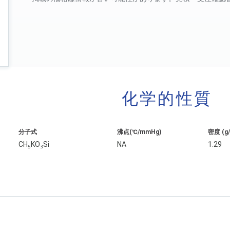
化学的性質
分子式
沸点(℃/mmHg)
密度 (g
CH
KO
Si
NA
1.29
5
3