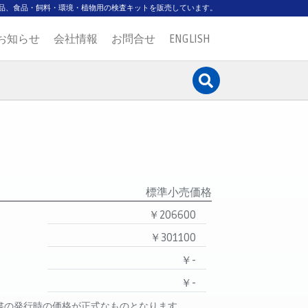
品、食品・飼料・環境・植物用の検査キットを販売しています。
お知らせ
会社情報
お問合せ
ENGLISH
標準小売価格
￥206600
￥301100
￥-
￥-
書の発行時の価格が正式なものとなります。