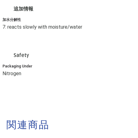
追加情報
加水分解性
7: reacts slowly with moisture/water
Safety
Packaging Under
Nitrogen
関連商品