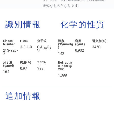
正式なものとなります。
識別情報
化学的性質
Einecs
HMIS
分子式
沸点
密度
引火点(℃)
Number
(℃/mmHg
(g/mL)
3-3-1-X
C
H
O
34 °C
)
6
16
3
Si
213-926-
0.932
7
142
分子量
純度(%)
TSCA
Refractiv
(g/mol)
e Index @
0.97
Yes
20℃
164
1.388
追加情報