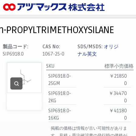
メニュー
ホーム
n-PROPYLTRIMETHOXYSILANE
お気に入り
カート
製品コード:
CAS No:
SDS/MSDS:
オリジ
SIP6918.0
1067-25-0
ナル英文
マイアカウント
SKU
標準小売価格
主要取扱ブランド
SIP6918.0-
￥21850
代理店一覧
25GM
0
支払い
SIP6918.0-
￥34470
製品検索
2KG
0
見積発行
SIP6918.0-
￥41180
16KG
0
掲載の価格は情報が古い可能性がありま
す。見積・受注確認書の発行時の価格が