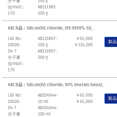
分子量
100 g
(g/mol)：
AB111383-
170
500 g
ABCR品：
Silicon(IV) chloride, (99.9999%-Si); .
CAS No:
AB121897-
￥65,000
製
10026-
100 g
￥224,200
04-7
AB121897-
分子量
500 g
(g/mol)：
170
ABCR品：
Silicon(IV) chloride, 99% (metals basis); .
CAS No:
AB204944-
￥65,000
製
10026-
10 ml
￥65,000
04-7
AB204944-
分子量
100 ml