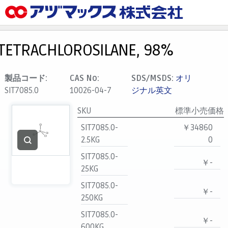
メニュー
ホーム
TETRACHLOROSILANE, 98%
お気に入り
カート
製品コード:
CAS No:
SDS/MSDS:
オリ
SIT7085.0
10026-04-7
ジナル英文
マイアカウント
SKU
標準小売価格
主要取扱ブランド
SIT7085.0-
￥34860
代理店一覧
2.5KG
0
支払い
SIT7085.0-
￥-
製品検索
25KG
見積発行
SIT7085.0-
￥-
250KG
SIT7085.0-
￥-
600KG