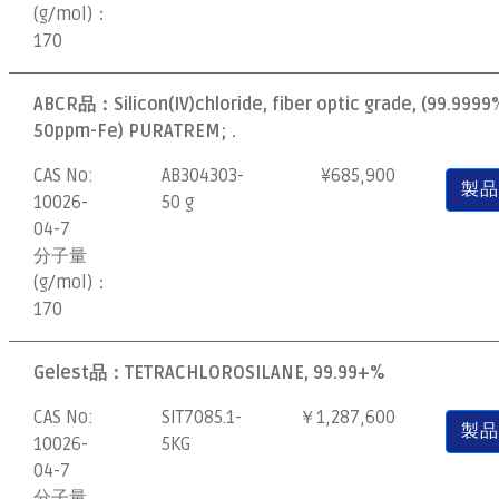
(g/mol)：
170
ABCR品：
Silicon(IV)chloride, fiber optic grade, (99.9999
50ppm-Fe) PURATREM; .
CAS No:
AB304303-
¥
685,900
製
10026-
50 g
04-7
分子量
(g/mol)：
170
Gelest品：
TETRACHLOROSILANE, 99.99+%
CAS No:
SIT7085.1-
￥1,287,600
製
10026-
5KG
04-7
分子量