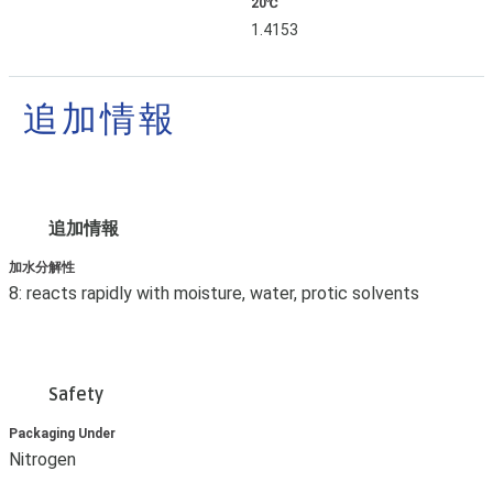
20℃
1.4153
追加情報
追加情報
加水分解性
8: reacts rapidly with moisture, water, protic solvents
Safety
Packaging Under
Nitrogen