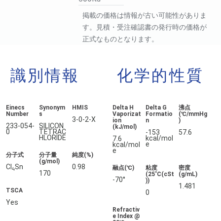
掲載の価格は情報が古い可能性がありま
す。見積・受注確認書の発行時の価格が
正式なものとなります。
識別情報
化学的性質
Einecs
Synonym
HMIS
Delta H
Delta G
沸点
Number
s
Vaporizat
Formatio
(℃/mmHg
3-0-2-X
ion
n
)
233-054-
SILICON
(kJ/mol)
0
TETRAC
-153
57.6
HLORIDE
kcal/mol
7.6
e
kcal/mol
e
分子式
分子量
純度(%)
(g/mol)
Cl
Sn
0.98
融点(℃)
粘度
密度
4
170
(25˚C(cSt
(g/mL)
-70°
))
1.481
TSCA
0
Yes
Refractiv
e Index @