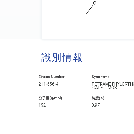
識別情報
Einecs Number
Synonyms
211-656-4
TETRAMETHYLORTHO
ICATE; TMOS
分子量(g/mol)
純度(%)
152
0.97