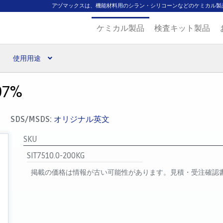
アヅマックスは、機能材料用のシラン・シリコーンなどのケミカル製
ケミカル製品
検査キット製品
使用用途
扱ブランド
代理店一覧
支払い
製品検索
見積発行
97%
SDS/MSDS:
オリジナル英文
SKU
SIT7510.0-200KG
掲載の価格は情報が古い可能性があります。見積・受注確認