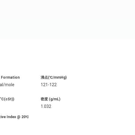
G Formation
沸点(℃/mmHg)
al/mole
121-122
C(cSt))
密度 (g/mL)
1.032
tive Index @ 20℃
8