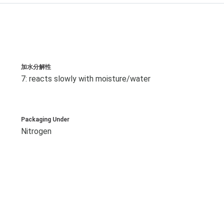
加水分解性
7: reacts slowly with moisture/water
Packaging Under
Nitrogen