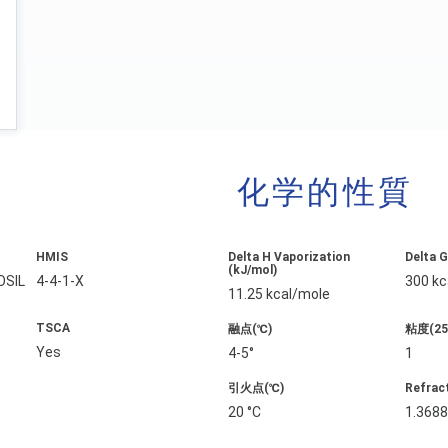
化学的性質
HMIS
Delta H Vaporization
Delta 
(kJ/mol)
SIL
4-4-1-X
300 kc
11.25 kcal/mole
TSCA
融点(℃)
粘度(25˚
Yes
4-5°
1
引火点(℃)
Refrac
20 °C
1.368