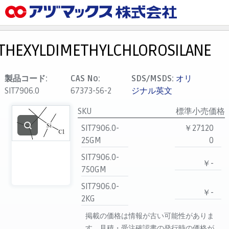
メニュー
ホーム
THEXYLDIMETHYLCHLOROSILANE
お気に入り
カート
製品コード:
CAS No:
SDS/MSDS:
オリ
SIT7906.0
67373-56-2
ジナル英文
マイアカウント
SKU
標準小売価格
主要取扱ブランド
SIT7906.0-
￥27120
代理店一覧
25GM
0
支払い
SIT7906.0-
￥-
製品検索
750GM
見積発行
SIT7906.0-
￥-
2KG
掲載の価格は情報が古い可能性がありま
す。見積・受注確認書の発行時の価格が