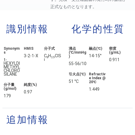
正式なものとなります。
識別情報
化学的性質
Synonym
HMIS
分子式
沸点
融点(℃)
密度
s
(℃/mmHg
(g/mL)
3-2-1-X
C
H
ClS
14-15°
)
8
19
i
t-
0.911
HEXYLDI
55-56/10
METHYL
CHLORO
SILANE
引火点(℃)
Refractiv
e Index @
51 °C
20℃
分子量
純度(%)
(g/mol)
1.449
0.97
179
追加情報