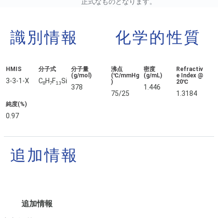
正式なものとなります。
識別情報
化学的性質
HMIS
分子式
分子量
沸点
密度
Refractiv
(g/mol)
(℃/mmHg
(g/mL)
e Index @
3-3-1-X
C
H
F
Si
)
20℃
8
7
13
378
1.446
75/25
1.3184
純度(%)
0.97
追加情報
追加情報