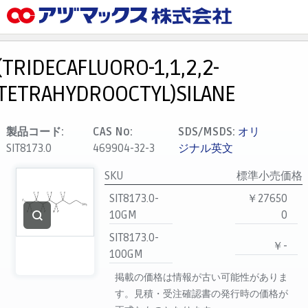
メニュー
ホーム
(TRIDECAFLUORO-1,1,2,2-
お気に入り
TETRAHYDROOCTYL)SILANE
カート
マイアカウント
製品コード:
CAS No:
SDS/MSDS:
オリ
SIT8173.0
469904-32-3
ジナル英文
主要取扱ブランド
代理店一覧
SKU
標準小売価格
SIT8173.0-
￥27650
支払い
10GM
0
製品検索
SIT8173.0-
￥-
見積発行
100GM
掲載の価格は情報が古い可能性がありま
す。見積・受注確認書の発行時の価格が