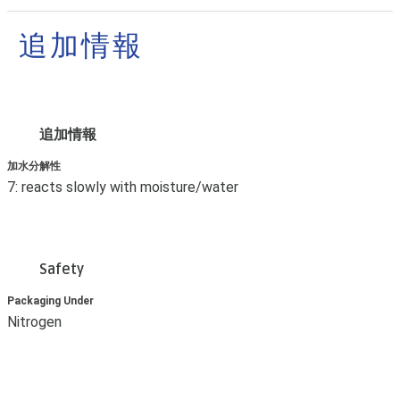
追加情報
追加情報
加水分解性
7: reacts slowly with moisture/water
Safety
Packaging Under
Nitrogen