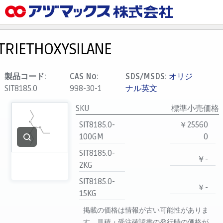
メニュー
ホーム
TRIETHOXYSILANE
お気に入り
カート
製品コード:
CAS No:
SDS/MSDS:
オリジ
SIT8185.0
998-30-1
ナル英文
マイアカウント
SKU
標準小売価格
主要取扱ブランド
SIT8185.0-
￥25560
代理店一覧
100GM
0
支払い
SIT8185.0-
￥-
製品検索
2KG
見積発行
SIT8185.0-
￥-
15KG
掲載の価格は情報が古い可能性がありま
す。見積・受注確認書の発行時の価格が