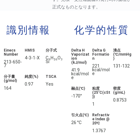
正式なものとなります。
識別情報
化学的性質
Einecs
HMIS
分子式
Delta H
Delta G
沸点
Number
Vaporizat
Formatio
(℃/mmHg
4-3-1-X
C
H
O
ion
n
)
6
16
3
Si
213-650-
(kJ/mol)
7
221
131-132
kcal/mol
41.9
e
kcal/mol
分子量
純度(%)
TSCA
e
(g/mol)
0.97
Yes
164
融点(℃)
粘度
密度
(25˚C(cSt
(g/mL)
-170°
))
0.8753
1
引火点(℃)
Refractiv
e Index @
26 °C
20℃
1.3767