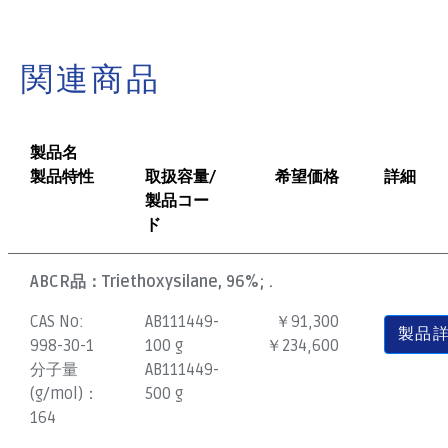
関連商品
製品名
製品特性
取扱容量/
希望価格
詳細
製品コー
ド
ABCR品：
Triethoxysilane, 96%; .
CAS No:
AB111449-
￥91,300
製品
998-30-1
100 g
￥234,600
分子量
AB111449-
(g/mol)：
500 g
164