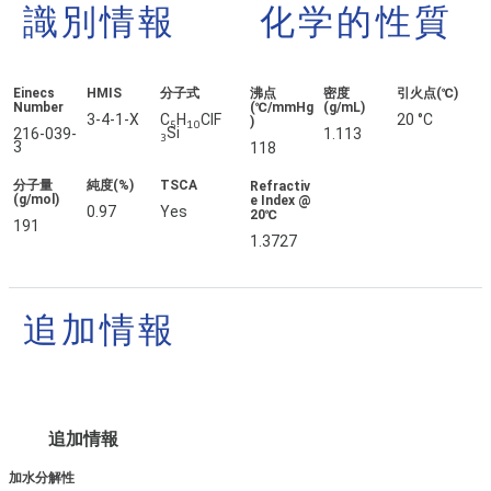
識別情報
化学的性質
Einecs
HMIS
分子式
沸点
密度
引火点(℃)
Number
(℃/mmHg
(g/mL)
3-4-1-X
C
H
ClF
20 °C
)
5
10
Si
216-039-
1.113
3
3
118
分子量
純度(%)
TSCA
Refractiv
(g/mol)
e Index @
0.97
Yes
20℃
191
1.3727
追加情報
追加情報
加水分解性