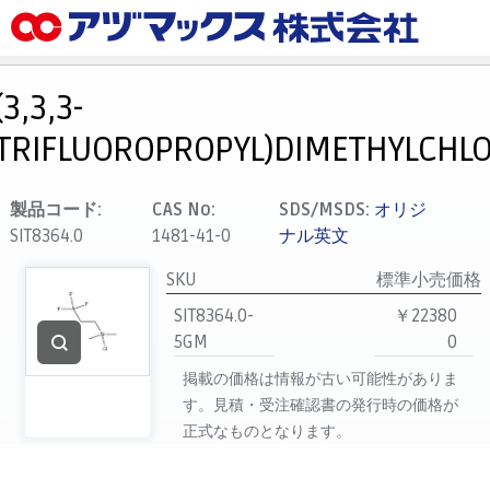
メニュー
ホーム
(3,3,3-
お気に入り
TRIFLUOROPROPYL)DIMETHYLCHLO
カート
マイアカウント
製品コード:
CAS No:
SDS/MSDS:
オリジ
SIT8364.0
1481-41-0
ナル英文
主要取扱ブランド
代理店一覧
SKU
標準小売価格
SIT8364.0-
￥22380
支払い
5GM
0
製品検索
掲載の価格は情報が古い可能性がありま
見積発行
す。見積・受注確認書の発行時の価格が
正式なものとなります。