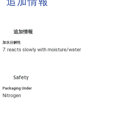
追加情報
追加情報
加水分解性
7: reacts slowly with moisture/water
Safety
Packaging Under
Nitrogen