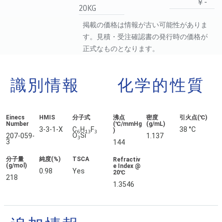
￥-
20KG
掲載の価格は情報が古い可能性がありま
す。見積・受注確認書の発行時の価格が
正式なものとなります。
識別情報
化学的性質
Einecs
HMIS
分子式
沸点
密度
引火点(℃)
Number
(℃/mmHg
(g/mL)
3-3-1-X
C
H
F
38 °C
)
6
13
3
O
Si
207-059-
1.137
3
3
144
分子量
純度(%)
TSCA
Refractiv
(g/mol)
e Index @
0.98
Yes
20℃
218
1.3546