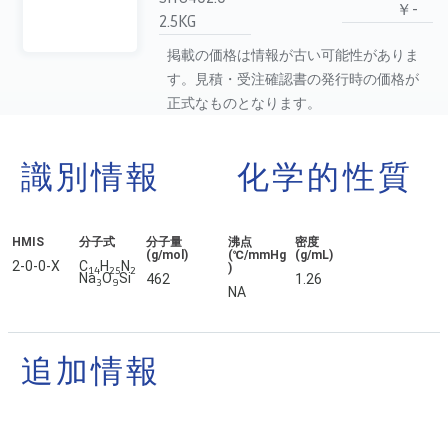
￥-
2.5KG
掲載の価格は情報が古い可能性がありま
す。見積・受注確認書の発行時の価格が
正式なものとなります。
識別情報
化学的性質
HMIS
分子式
分子量
沸点
密度
(g/mol)
(℃/mmHg
(g/mL)
2-0-0-X
C
H
N
)
14
25
2
Na
O
Si
462
1.26
3
9
NA
追加情報