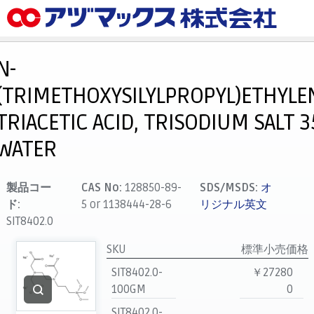
メニュー
ホーム
N-
お気に入り
(TRIMETHOXYSILYLPROPYL)ETHYLE
カート
TRIACETIC ACID, TRISODIUM SALT 3
マイアカウント
WATER
主要取扱ブランド
代理店一覧
製品コー
CAS No:
128850-89-
SDS/MSDS:
オ
支払い
ド:
5 or 1138444-28-6
リジナル英文
SIT8402.0
製品検索
SKU
標準小売価格
見積発行
SIT8402.0-
￥27280
100GM
0
SIT8402.0-