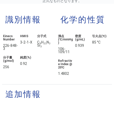
正式なものとなります。
識別情報
化学的性質
Einecs
HMIS
分子式
沸点
密度
引火点(℃)
Number
(℃/mmHg
(g/mL)
3-2-1-X
C
H
N
85 °C
)
9
21
3
Si
226-848-
0.939
3
3
106-
109/11
分子量
純度(%)
(g/mol)
Refractiv
0.92
e Index @
256
20℃
1.4802
追加情報