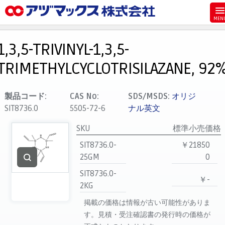
メニュー
ホーム
1,3,5-TRIVINYL-1,3,5-
お気に入り
TRIMETHYLCYCLOTRISILAZANE, 92
カート
マイアカウント
製品コード:
CAS No:
SDS/MSDS:
オリジ
SIT8736.0
5505-72-6
ナル英文
主要取扱ブランド
代理店一覧
SKU
標準小売価格
SIT8736.0-
￥21850
支払い
25GM
0
製品検索
SIT8736.0-
￥-
見積発行
2KG
掲載の価格は情報が古い可能性がありま
す。見積・受注確認書の発行時の価格が