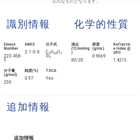
正式なものとなります。
識別情報
化学的性質
Einecs
HMIS
分子式
沸点
密度
Refractiv
Number
(℃/mmHg
(g/mL)
e Index @
2-1-0-X
C
H
O
)
20℃
9
18
3
Si
223-458-
0.9669
3
5
80/20
1.4215
分子量
純度(%)
TSCA
(g/mol)
0.97
Yes
259
追加情報
追加情報