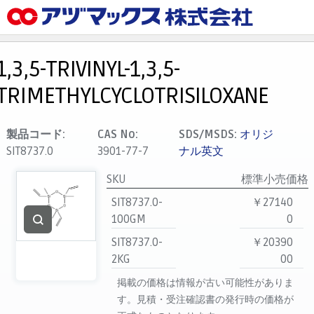
メニュー
ホーム
1,3,5-TRIVINYL-1,3,5-
お気に入り
TRIMETHYLCYCLOTRISILOXANE
カート
マイアカウント
製品コード:
CAS No:
SDS/MSDS:
オリジ
SIT8737.0
3901-77-7
ナル英文
主要取扱ブランド
代理店一覧
SKU
標準小売価格
SIT8737.0-
￥27140
支払い
100GM
0
製品検索
SIT8737.0-
￥20390
見積発行
2KG
00
掲載の価格は情報が古い可能性がありま
す。見積・受注確認書の発行時の価格が