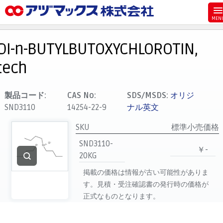
メニュー
ホーム
DI-n-BUTYLBUTOXYCHLOROTIN,
お気に入り
tech
カート
マイアカウント
製品コード:
CAS No:
SDS/MSDS:
オリジ
SND3110
14254-22-9
ナル英文
主要取扱ブランド
代理店一覧
SKU
標準小売価格
SND3110-
支払い
￥-
20KG
製品検索
掲載の価格は情報が古い可能性がありま
見積発行
す。見積・受注確認書の発行時の価格が
正式なものとなります。