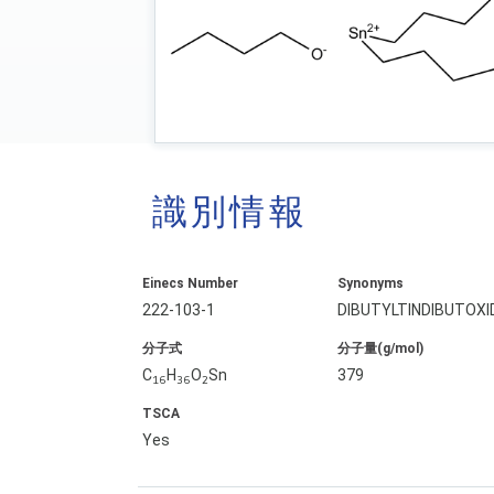
識別情報
Einecs Number
Synonyms
222-103-1
DIBUTYLTINDIBUTOXI
分子式
分子量(g/mol)
C
H
O
Sn
379
16
36
2
TSCA
Yes