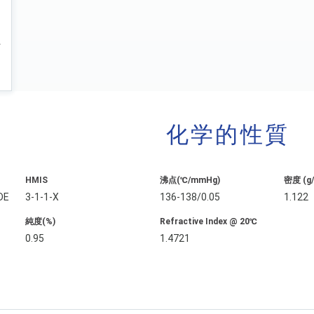
化学的性質
HMIS
沸点(℃/mmHg)
密度 (g
DE
3-1-1-X
136-138/0.05
1.122
純度(%)
Refractive Index @ 20℃
0.95
1.4721