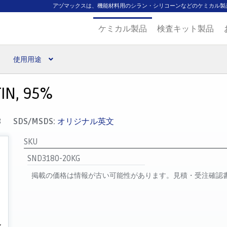
アヅマックスは、機能材料用のシラン・シリコーンなどのケミカル製
ケミカル製品
検査キット製品
使用用途
扱ブランド
代理店一覧
支払い
製品検索
見積発行
TIN, 95%
8
SDS/MSDS:
オリジナル英文
SKU
SND3180-20KG
掲載の価格は情報が古い可能性があります。見積・受注確認