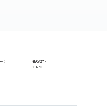
/mL)
引火点(℃)
116 °C