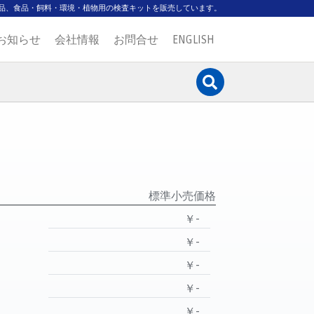
品、食品・飼料・環境・植物用の検査キットを販売しています。
お知らせ
会社情報
お問合せ
ENGLISH
標準小売価格
￥-
￥-
￥-
￥-
￥-