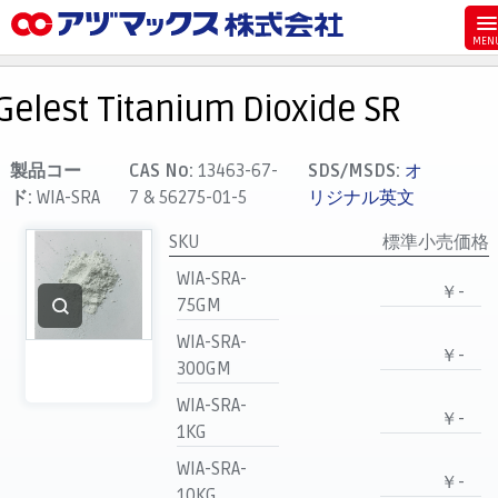
メニュー
ホーム
Gelest Titanium Dioxide SR
お気に入り
カート
製品コー
CAS No:
13463-67-
SDS/MSDS:
オ
ド:
WIA-SRA
7 & 56275-01-5
リジナル英文
マイアカウント
SKU
標準小売価格
主要取扱ブランド
WIA-SRA-
代理店一覧
￥-
75GM
支払い
WIA-SRA-
￥-
製品検索
300GM
見積発行
WIA-SRA-
￥-
1KG
WIA-SRA-
￥-
10KG