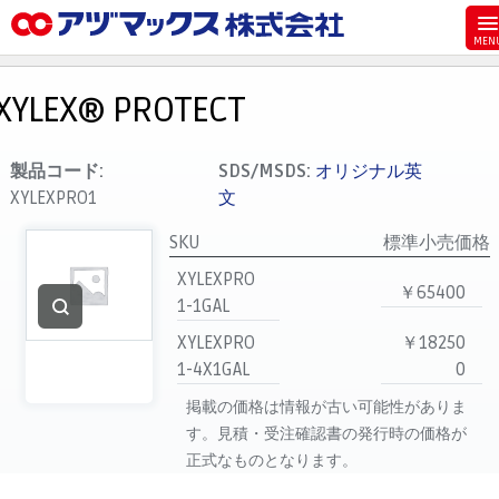
メニュー
ホーム
XYLEX® PROTECT
お気に入り
カート
製品コード:
SDS/MSDS:
オリジナル英
XYLEXPRO1
文
マイアカウント
SKU
標準小売価格
主要取扱ブランド
XYLEXPRO
代理店一覧
￥65400
1-1GAL
支払い
XYLEXPRO
￥18250
製品検索
1-4X1GAL
0
見積発行
掲載の価格は情報が古い可能性がありま
す。見積・受注確認書の発行時の価格が
正式なものとなります。