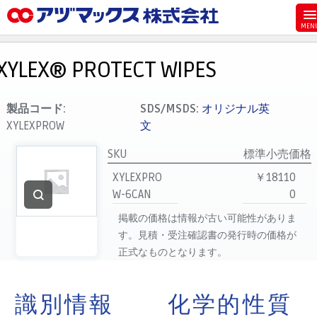
メニュー
ホーム
XYLEX® PROTECT WIPES
お気に入り
カート
製品コード:
SDS/MSDS:
オリジナル英
XYLEXPROW
文
マイアカウント
SKU
標準小売価格
主要取扱ブランド
XYLEXPRO
￥18110
代理店一覧
W-6CAN
0
支払い
掲載の価格は情報が古い可能性がありま
製品検索
す。見積・受注確認書の発行時の価格が
正式なものとなります。
見積発行
識別情報
化学的性質