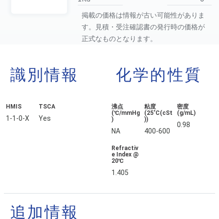
掲載の価格は情報が古い可能性がありま
す。見積・受注確認書の発行時の価格が
正式なものとなります。
識別情報
化学的性質
HMIS
TSCA
沸点
粘度
密度
(℃/mmHg
(25˚C(cSt
(g/mL)
1-1-0-X
Yes
)
))
0.98
NA
400-600
Refractiv
e Index @
20℃
1.405
追加情報