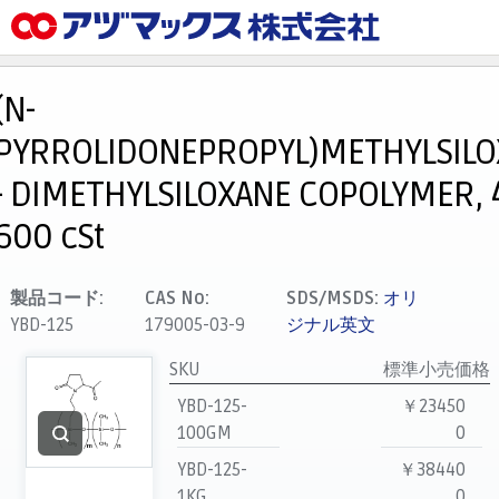
メニュー
ホーム
(N-
お気に入り
PYRROLIDONEPROPYL)METHYLSILO
カート
- DIMETHYLSILOXANE COPOLYMER, 
マイアカウント
600 cSt
主要取扱ブランド
代理店一覧
製品コード:
CAS No:
SDS/MSDS:
オリ
支払い
YBD-125
179005-03-9
ジナル英文
製品検索
SKU
標準小売価格
見積発行
YBD-125-
￥23450
100GM
0
YBD-125-
￥38440
1KG
0