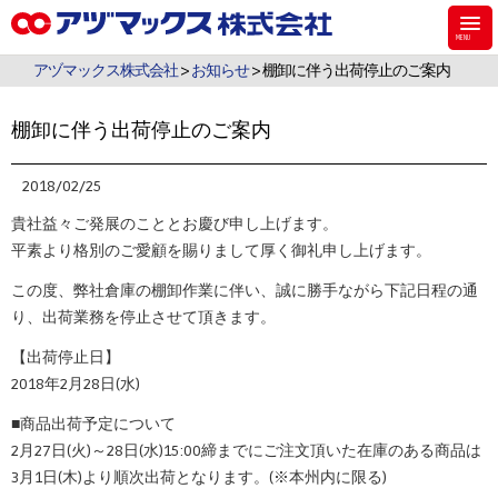
アヅマックスは、機能材料用のシラン・シリコーンなどのケミカル製品、食
品・飼料・環境・植物用の検査キットを販売しています。
アヅマックス株式会社
>
お知らせ
> 棚卸に伴う出荷停止のご案内
棚卸に伴う出荷停止のご案内
2018/02/25
貴社益々ご発展のこととお慶び申し上げます。
平素より格別のご愛顧を賜りまして厚く御礼申し上げます。
この度、弊社倉庫の棚卸作業に伴い、誠に勝手ながら下記日程の通
り、出荷業務を停止させて頂きます。
【出荷停止日】
2018年2月28日(水)
■商品出荷予定について
2月27日(火)～28日(水)15:00締までにご注文頂いた在庫のある商品は
3月1日(木)より順次出荷となります。(※本州内に限る)