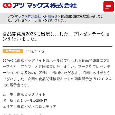
アヅマックスは、機能材料用のシラン・シリコーンなどのケミカル製品、食
品・飼料・環境・植物用の検査キットを販売しています。
アヅマックス株式会社
>
お知らせ
> 食品開発展2023に出展しまし
た。プレゼンテーションを行いました。
食品開発展2023に出展しました。プレゼンテーショ
ンを行いました。
展示会情報
2023/10/10
10/4-6に東京ビッグサイト西ホールにて行われる食品開発展にグル
ープ会社「アヅマ」と共同出展いたしました。ブースやプレゼンテ
ーションには多数のお客様にご来場いただきまして誠にありがとう
ございました。次回の食品関連検査キットの商業展示はifia２０２４
に出展予定です。
会 場：東京ビックサイト
場 所：西1ホール1-298-17
エリア：東京ビジネスロンティア